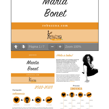
Página
1
/
7
Zoom
100%