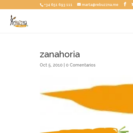
+34 651 693 111
marta@rebuzzna.me
zanahoria
Oct 5, 2010
|
0 Comentarios