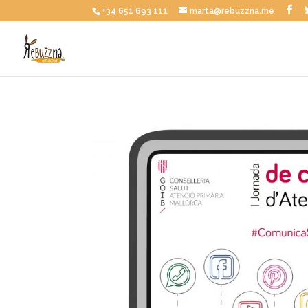
+34 651 693 111
marta@rebuzzna.me