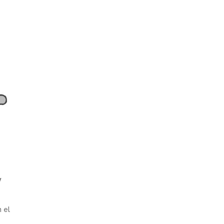
y
 el