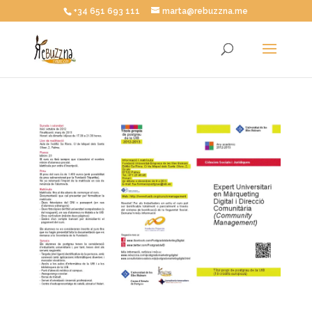
+34 651 693 111
marta@rebuzzna.me