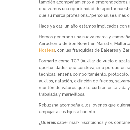
también acompañamiento a emprendedores, ref
que vemos una oportunidad de aportar nuestro
que su marca profesional/personal sea más c
Hace ya casi un año estamos implicados con u
Hemos generado una nueva marca y campaña d
Aeródromo de Son Bonet en Marratxí, Mallorc
Hostess
, con las franquicias de Baleares y Za
Formarte como TCP (Auxiliar de vuelo o azafat
oportunidades que conlleva, sino porque en 
técnicas, enseña comportamiento, protocolo, e
auxilios, natación, extinción de fuegos, salva
montón de valores que te curtirán en la vida 
trabajada y maravillosa.
Rebuzzna acompaña a los jóvenes que quieran 
empujar a sus hijos a hacerlo.
¿Queréis saber más? ¡Escribidnos y os contam