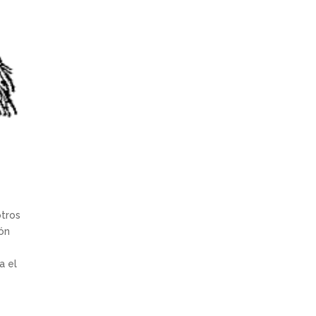
otros
ón
a el