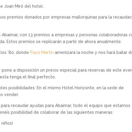
e Joan Miró del hotel.
rsos premios donados por empresas mallorquinas para la recaudac
s Abaimar, con 13 premios a empresas y personas colaboradoras 
ada. Estos premios se replicarán a partir de ahora anualmente.
e los ’80, donde
Paco Martin
amenizará la noche y nos hará bailar d
e
pone a disposición un precio especial para reservas de este eve
esta tenga el final perfecto.
ntes posibilidades: En el mismo Hotel Horizonte, en la sede de
do vender.
para recaudar ayudas para Abaimar, todo el equipo que estamos
néis posibilidad de colaborar de las siguientes maneras:
 niños)