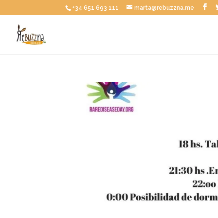
+34 651 693 111
marta@rebuzzna.me