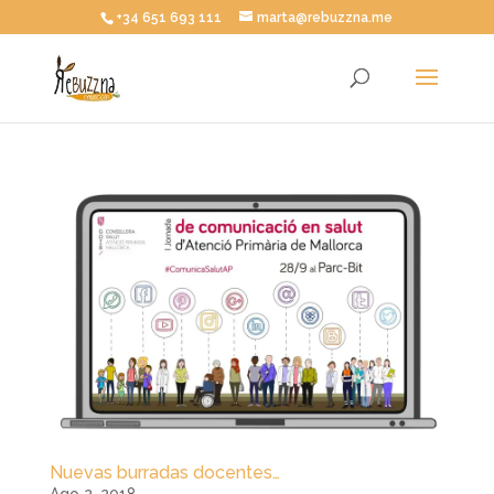
+34 651 693 111
marta@rebuzzna.me
Nuevas burradas docentes…
Ago 2, 2018