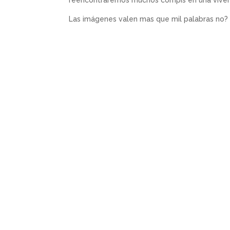
reencontraremos muchos compis en una vive
Las imágenes valen mas que mil palabras no? 