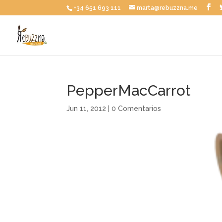
+34 651 693 111
marta@rebuzzna.me
PepperMacCarrot
Jun 11, 2012
|
0 Comentarios