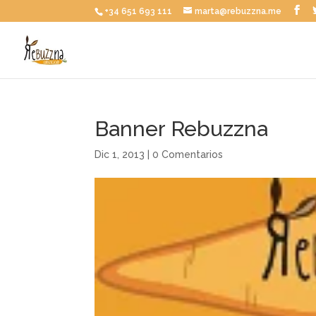
+34 651 693 111
marta@rebuzzna.me
Banner Rebuzzna
Dic 1, 2013
|
0 Comentarios