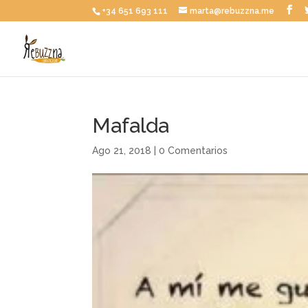
+34 651 693 111
marta@rebuzzna.me
Mafalda
Ago 21, 2018
|
0 Comentarios