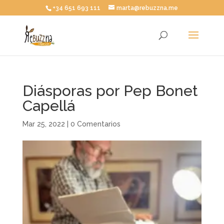
+34 651 693 111
marta@rebuzzna.me
Diásporas por Pep Bonet
Capellá
Mar 25, 2022
|
0 Comentarios