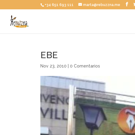
+34 651 693 111
marta@rebuzzna.me
EBE
Nov 23, 2010
|
0 Comentarios