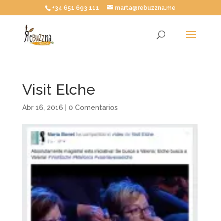
+34 651 693 111
marta@rebuzzna.me
Visit Elche
Abr 16, 2016
|
0 Comentarios