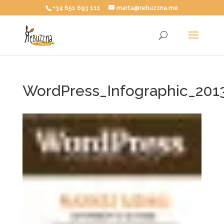
+34 651 693 111
marta@rebuzzna.me
WordPress_Infographic_201