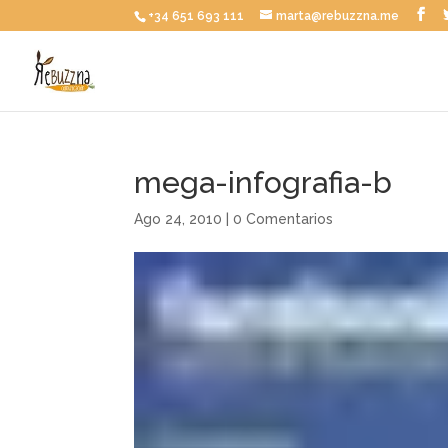
+34 651 693 111
marta@rebuzzna.me
mega-infografia-b
Ago 24, 2010
|
0 Comentarios