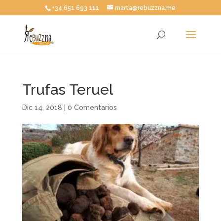
+34 651 693 111
marta@rebuzzna.me
Trufas Teruel
Dic 14, 2018
|
0 Comentarios