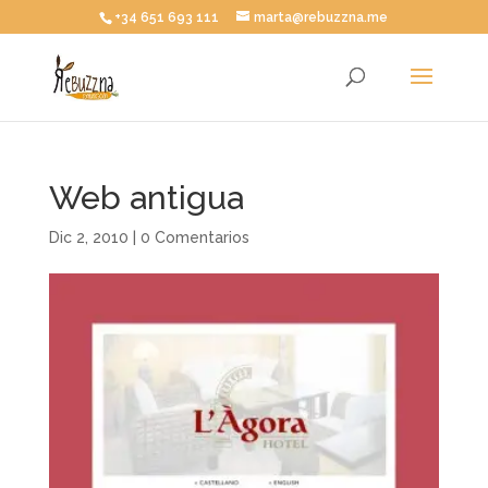
+34 651 693 111
marta@rebuzzna.me
Web antigua
Dic 2, 2010
|
0 Comentarios