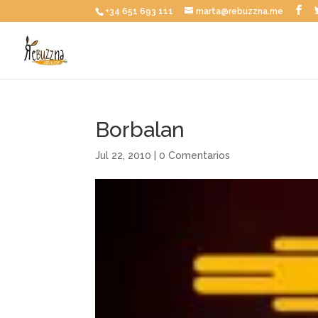
+34 651 693 111
marta@rebuzzna.me
Borbalan
Jul 22, 2010
|
0 Comentarios