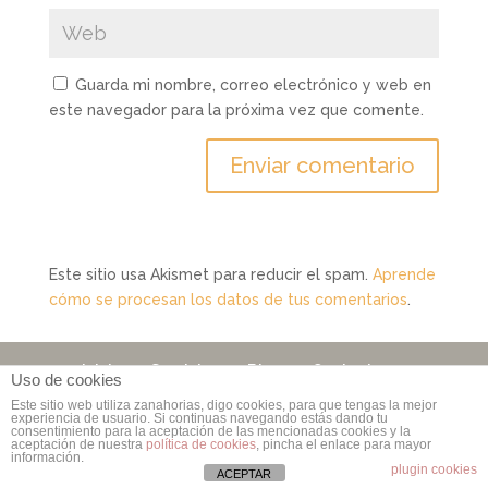
Guarda mi nombre, correo electrónico y web en
este navegador para la próxima vez que comente.
Este sitio usa Akismet para reducir el spam.
Aprende
cómo se procesan los datos de tus comentarios
.
Inicio
Servicios
Blog
Contacto
Uso de cookies
Este sitio web utiliza zanahorias, digo cookies, para que tengas la mejor
experiencia de usuario. Si continuas navegando estás dando tu
consentimiento para la aceptación de las mencionadas cookies y la
Copyright © 2006 - 2026
Rebuzzna Comunicación
|
aceptación de nuestra
política de cookies
, pincha el enlace para mayor
información.
Por
Marta Bonet
| Propiedad de
Rebuzzna
plugin cookies
ACEPTAR