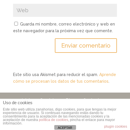
Guarda mi nombre, correo electrónico y web en
este navegador para la próxima vez que comente.
Este sitio usa Akismet para reducir el spam.
Aprende
cómo se procesan los datos de tus comentarios
.
Inicio
Servicios
Blog
Contacto
Uso de cookies
Este sitio web utiliza zanahorias, digo cookies, para que tengas la mejor
experiencia de usuario. Si continuas navegando estás dando tu
consentimiento para la aceptación de las mencionadas cookies y la
Copyright © 2006 - 2026
Rebuzzna Comunicación
|
aceptación de nuestra
política de cookies
, pincha el enlace para mayor
información.
Por
Marta Bonet
| Propiedad de
Rebuzzna
plugin cookies
ACEPTAR