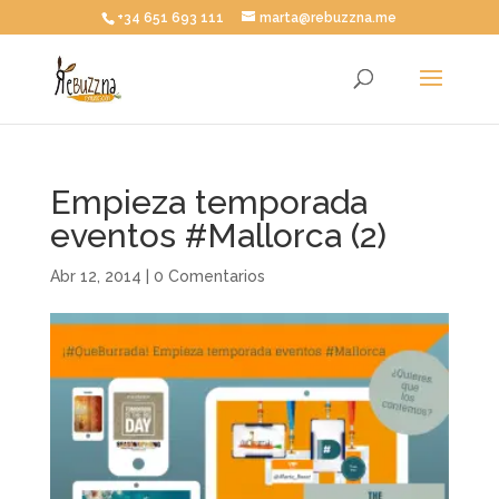
+34 651 693 111
marta@rebuzzna.me
Empieza temporada
eventos #Mallorca (2)
Abr 12, 2014
|
0 Comentarios