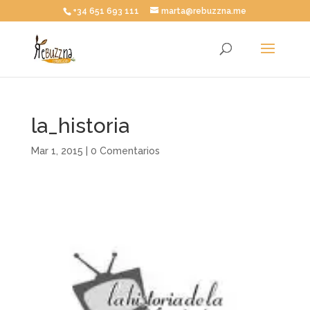
+34 651 693 111
marta@rebuzzna.me
la_historia
Mar 1, 2015
|
0 Comentarios