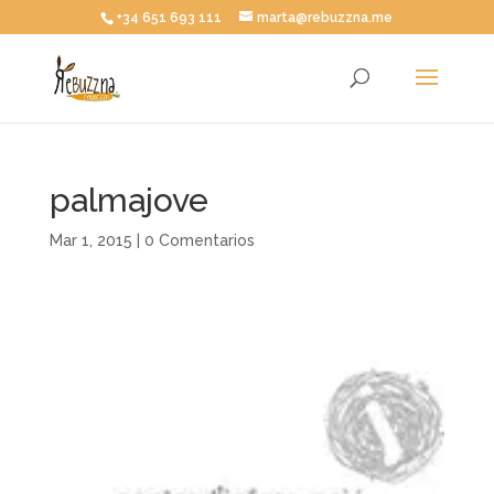
+34 651 693 111
marta@rebuzzna.me
palmajove
Mar 1, 2015
|
0 Comentarios