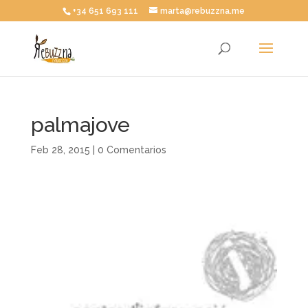
+34 651 693 111
marta@rebuzzna.me
palmajove
Feb 28, 2015
|
0 Comentarios