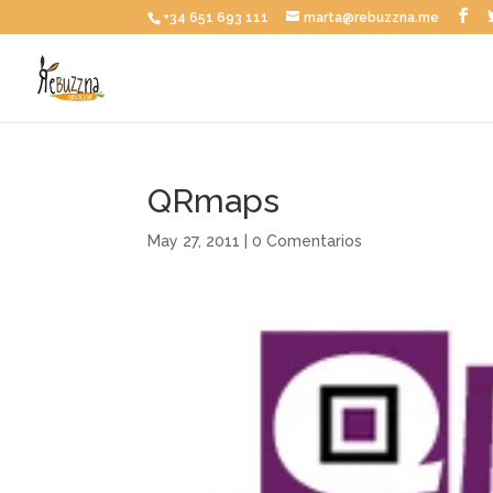
+34 651 693 111
marta@rebuzzna.me
QRmaps
May 27, 2011
|
0 Comentarios