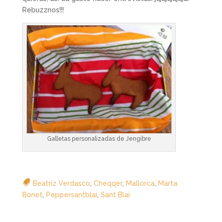
Rebuzznos!!!
Galletas personalizadas de Jengibre
Beatriz Verdasco
,
Cheqqer
,
Mallorca
,
Marta
Bonet
,
Peppersantblai
,
Sant Blai