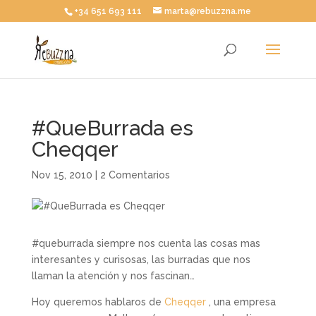
+34 651 693 111
marta@rebuzzna.me
#QueBurrada es
Cheqqer
Nov 15, 2010
|
2 Comentarios
#queburrada siempre nos cuenta las cosas mas
interesantes y curisosas, las burradas que nos
llaman la atención y nos fascinan…
Hoy queremos hablaros de
Cheqqer
, una empresa