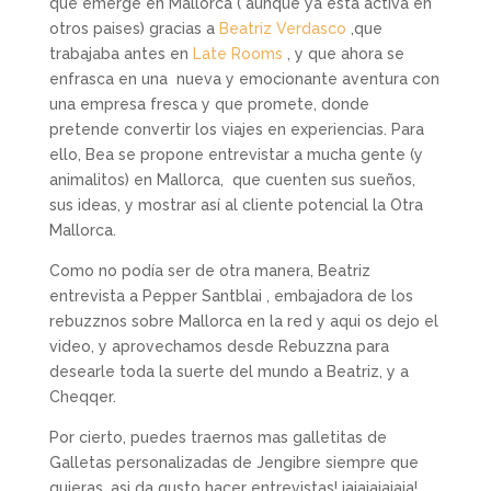
que emerge en Mallorca ( aunque ya esta activa en
otros paises) gracias a
Beatriz Verdasco
,que
trabajaba antes en
Late Rooms
, y que ahora se
enfrasca en una nueva y emocionante aventura con
una empresa fresca y que promete, donde
pretende convertir los viajes en experiencias. Para
ello, Bea se propone entrevistar a mucha gente (y
animalitos) en Mallorca, que cuenten sus sueños,
sus ideas, y mostrar así al cliente potencial la Otra
Mallorca.
Como no podía ser de otra manera, Beatriz
entrevista a Pepper Santblai , embajadora de los
rebuzznos sobre Mallorca en la red y aqui os dejo el
video, y aprovechamos desde Rebuzzna para
desearle toda la suerte del mundo a Beatriz, y a
Cheqqer.
Por cierto, puedes traernos mas galletitas de
Galletas personalizadas de Jengibre siempre que
quieras, asi da gusto hacer entrevistas! jajajajajaja!