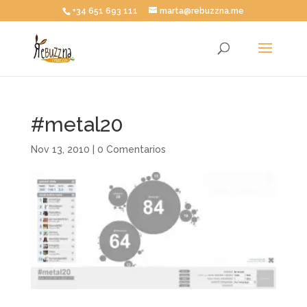
+34 651 693 111
marta@rebuzzna.me
#metal20
Nov 13, 2010
|
0 Comentarios