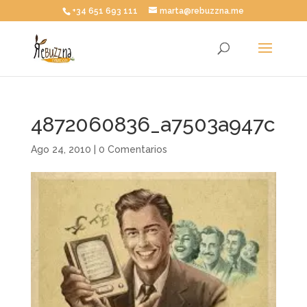
+34 651 693 111
marta@rebuzzna.me
4872060836_a7503a947c
Ago 24, 2010
|
0 Comentarios