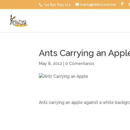
+34 651 693 111
marta@rebuzzna.me
Ants Carrying an Appl
May 8, 2012
|
0 Comentarios
Ants carrying an apple against a white backgro