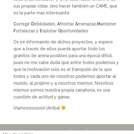
sus propias vidas, sino hacer también un CAME, que
es la parte mas interesante:
C
orregir
D
ebilidades,
A
frontar
A
menazas,
M
antener
F
ortalezas y
E
xplotar
O
portunidades
Os iré informando de dichos proyectos, y espero
que a través de ellos pueda aportar todo los
granitos de arena posibles para una época difícil,
pues no me cabe duda que entre todos podemos y
que la motivación solo es el trampolín de lo que
todos y cada uno de nosotros podemos aportar al
mundo, al prójimo y a nosotros mismos. Nosotros
mismos somos nuestra propia zanahoria, es una
cuestión de actitud y ganas.
¡Vamooooooos! ¡Arriba!
Inicio
Servicios
Blog
Contacto