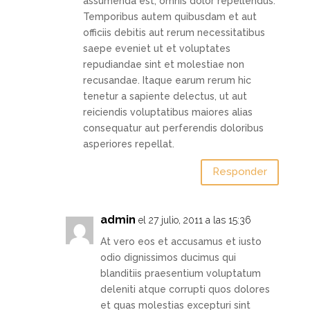
assumenda est, omnis dolor repellendus.
Temporibus autem quibusdam et aut
officiis debitis aut rerum necessitatibus
saepe eveniet ut et voluptates
repudiandae sint et molestiae non
recusandae. Itaque earum rerum hic
tenetur a sapiente delectus, ut aut
reiciendis voluptatibus maiores alias
consequatur aut perferendis doloribus
asperiores repellat.
Responder
admin
el 27 julio, 2011 a las 15:36
At vero eos et accusamus et iusto
odio dignissimos ducimus qui
blanditiis praesentium voluptatum
deleniti atque corrupti quos dolores
et quas molestias excepturi sint