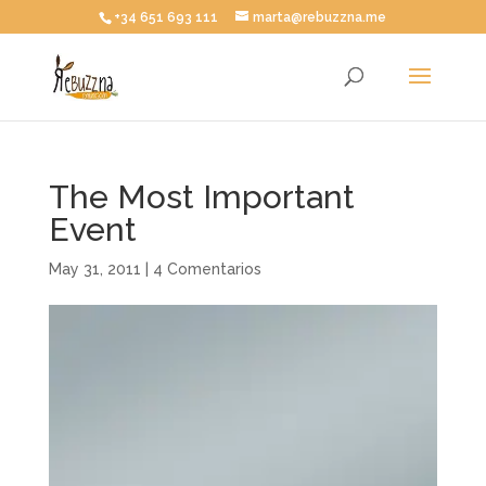
+34 651 693 111
marta@rebuzzna.me
The Most Important
Event
May 31, 2011
|
4 Comentarios