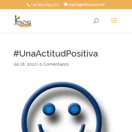
+34 651 693 111
marta@rebuzzna.me
#UnaActitudPositiva
Jul 18, 2012
|
0 Comentarios