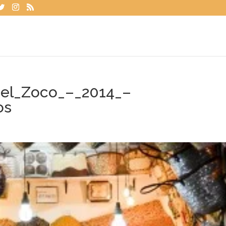
_el_Zoco_–_2014_–
os