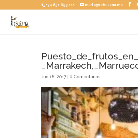
+34 651 693 111
marta@rebuzzna.me
Puesto_de_frutos_en
_Marrakech,_Marruec
Jun 16, 2017
|
0 Comentarios